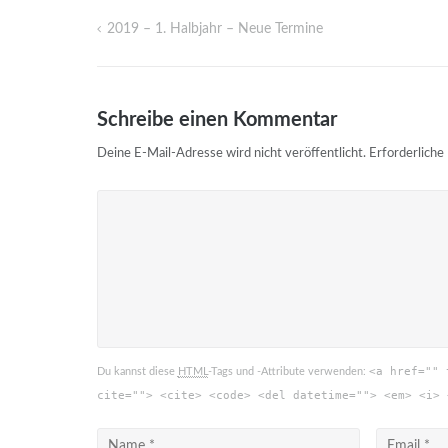
2019 – 1. Halbjahr – Neue Termine
Beitragsnavigation
Schreibe einen Kommentar
Deine E-Mail-Adresse wird nicht veröffentlicht.
Erforderliche
<a href="" 
Du kannst diese
HTML
-Tags und -Attribute verwenden:
cite=""> <cite> <code> <del datetime=""> <em> <i> 