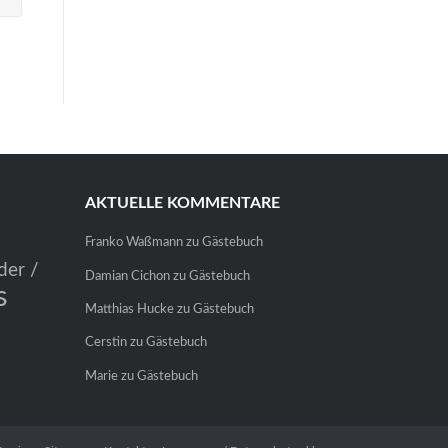
AKTUELLE KOMMENTARE
Franko Waßmann
zu
Gästebuch
der /
Damian Cichon
zu
Gästebuch
s
Matthias Hucke
zu
Gästebuch
Cerstin
zu
Gästebuch
Marie
zu
Gästebuch