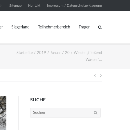
ch
Sitemap
Kontakt
Impressum / Datenschutzerklaerung
er
Siegerland
Teilnehmerbereich
Fragen
Startseite
/
2019
/
Januar
/
20
/
Wieder „fließend
Wasser“…
Beitragsnavi
SUCHE
Suchen
nach: