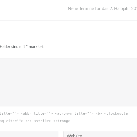
Neue Termine für das 2. Halbjahr 20
 Felder sind mit
*
markiert
title=""> <abbr title=""> <acronym title=""> <b> <blockquote
<q cite=""> <s> <strike> <strong>