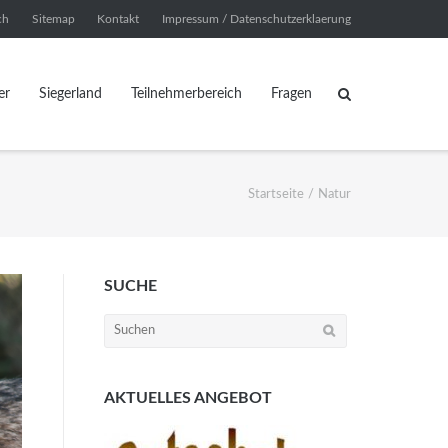
ch
Sitemap
Kontakt
Impressum / Datenschutzerklaerung
er
Siegerland
Teilnehmerbereich
Fragen
Startseite
/
Natur
SUCHE
Suchen
nach:
AKTUELLES ANGEBOT