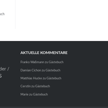
uch
AKTUELLE KOMMENTARE
Franko Waßmann
zu
Gästebuch
der /
Damian Cichon
zu
Gästebuch
s
Matthias Hucke
zu
Gästebuch
Cerstin
zu
Gästebuch
Marie
zu
Gästebuch