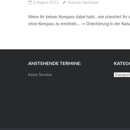
2 August 2012
Andreas Hartmann
Wenn ihr keinen Kompass dabei habt…wie orientiert ihr e
ohne Kompass zu ermitteln… → Orientierung in der Natu
ANSTEHENDE TERMINE:
KATEG
Kategori
Keine Termine