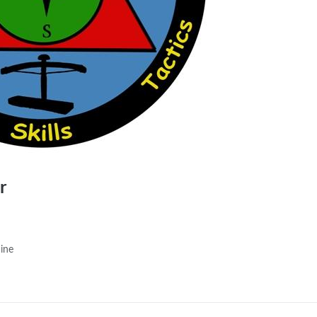
r
mine