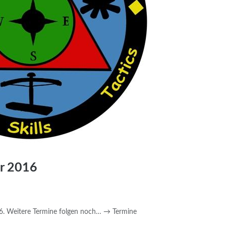
hr 2016
016. Weitere Termine folgen noch… → Termine