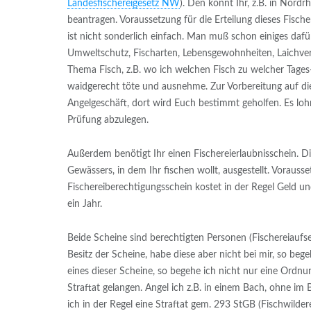
Landesfischereigesetz NW
). Den könnt Ihr, z.B. in Nord
beantragen. Voraussetzung für die Erteilung dieses Fische
ist nicht sonderlich einfach. Man muß schon einiges daf
Umweltschutz, Fischarten, Lebensgewohnheiten, Laichverh
Thema Fisch, z.B. wo ich welchen Fisch zu welcher Tages
waidgerecht töte und ausnehme. Zur Vorbereitung auf di
Angelgeschäft, dort wird Euch bestimmt geholfen. Es loh
Prüfung abzulegen.
Außerdem benötigt Ihr einen Fischereierlaubnisschein. D
Gewässers, in dem Ihr fischen wollt, ausgestellt. Vorausse
Fischereiberechtigungsschein kostet in der Regel Geld un
ein Jahr.
Beide Scheine sind berechtigten Personen (Fischereiaufse
Besitz der Scheine, habe diese aber nicht bei mir, so beg
eines dieser Scheine, so begehe ich nicht nur eine Ordn
Straftat gelangen. Angel ich z.B. in einem Bach, ohne im 
ich in der Regel eine Straftat gem. 293 StGB (Fischwilder