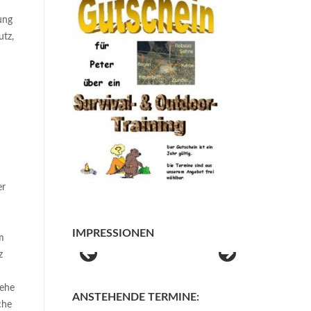
ung
utz,
er
IMPRESSIONEN
m
z
gehe
ANSTEHENDE TERMINE:
che