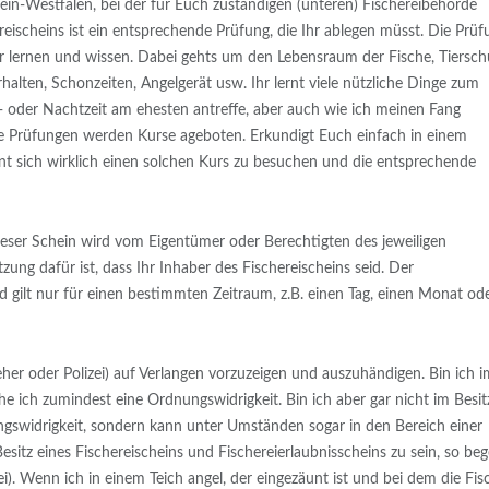
rhein-Westfalen, bei der für Euch zuständigen (unteren) Fischereibehörde
reischeins ist ein entsprechende Prüfung, die Ihr ablegen müsst. Die Prüf
ür lernen und wissen. Dabei gehts um den Lebensraum der Fische, Tiersch
alten, Schonzeiten, Angelgerät usw. Ihr lernt viele nützliche Dinge zum
- oder Nachtzeit am ehesten antreffe, aber auch wie ich meinen Fang
e Prüfungen werden Kurse ageboten. Erkundigt Euch einfach in einem
nt sich wirklich einen solchen Kurs zu besuchen und die entsprechende
ieser Schein wird vom Eigentümer oder Berechtigten des jeweiligen
tzung dafür ist, dass Ihr Inhaber des Fischereischeins seid. Der
d gilt nur für einen bestimmten Zeitraum, z.B. einen Tag, einen Monat od
her oder Polizei) auf Verlangen vorzuzeigen und auszuhändigen. Bin ich i
ehe ich zumindest eine Ordnungswidrigkeit. Bin ich aber gar nicht im Besit
ungswidrigkeit, sondern kann unter Umständen sogar in den Bereich einer
Besitz eines Fischereischeins und Fischereierlaubnisscheins zu sein, so be
ei). Wenn ich in einem Teich angel, der eingezäunt ist und bei dem die Fis