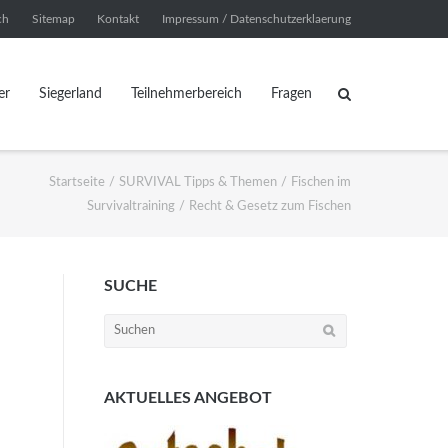
ch
Sitemap
Kontakt
Impressum / Datenschutzerklaerung
er
Siegerland
Teilnehmerbereich
Fragen
Startseite
/
SURVIVAL Tipps & Themen
/
Fischen im
Survivaltraining
/
Recht & Gesetz zum Fischen
SUCHE
Suchen
nach:
AKTUELLES ANGEBOT