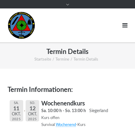
Termin Details
Startseite
/
Termine
/
Termin Details
Termin Informationen:
Wochenendkurs
SA.
SO.
11
12
Sa. 10:00 h - So. 13:00 h
Siegerland
OKT.
OKT.
Kurs offen
2025
2025
Survival
Wochenend
-Kurs