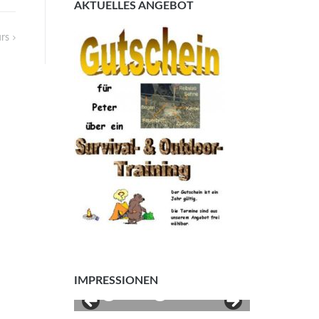
AKTUELLES ANGEBOT
rs
Survival- &
Outdoortraini
IMPRESSIONEN
ng Siegerland