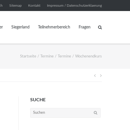
ch
Sitemap
Kontakt
Impressum / Datenschutzerklaerung
er
Siegerland
Teilnehmerbereich
Fragen
Startseite
/
Termine
/
Termine
/
Wochenendkurs
Beitragsnavi
SUCHE
Suchen
nach: