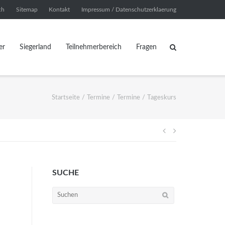
ch
Sitemap
Kontakt
Impressum / Datenschutzerklaerung
er
Siegerland
Teilnehmerbereich
Fragen
Startseite
/
Termine
/
Termine
/
Tageskurs
Beitragsnavi
SUCHE
Suchen
nach: