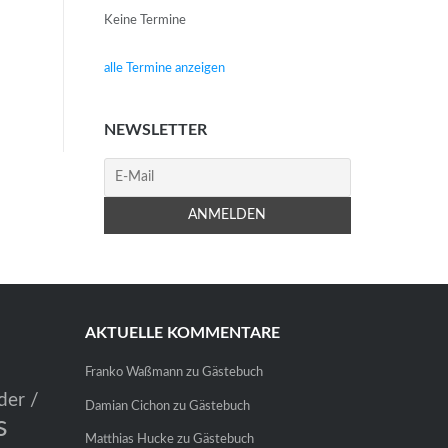
Keine Termine
alle Termine anzeigen
NEWSLETTER
AKTUELLE KOMMENTARE
Franko Waßmann
zu
Gästebuch
der /
Damian Cichon
zu
Gästebuch
s
Matthias Hucke
zu
Gästebuch