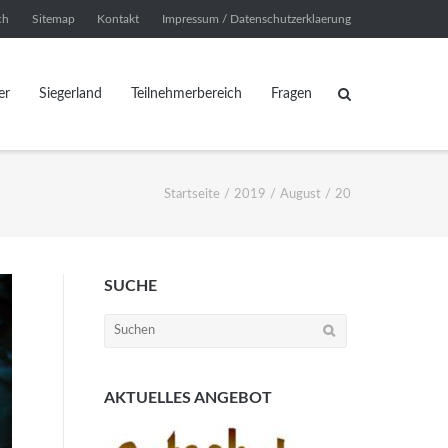
ch
Sitemap
Kontakt
Impressum / Datenschutzerklaerung
er
Siegerland
Teilnehmerbereich
Fragen
Startseite
/
2019
/
August
/
20
SUCHE
Suchen
nach:
AKTUELLES ANGEBOT