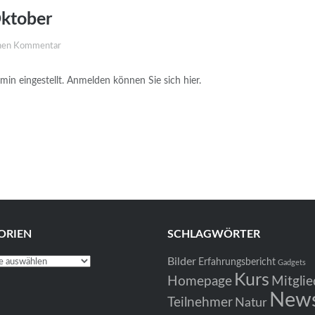
Oktober
inen Kommentar
min eingestellt. Anmelden können Sie sich hier.
ORIEN
SCHLAGWÖRTER
Bilder
en
Erfahrungsbericht
Gadgets
Kurs
Homepage
Mitglie
New
Teilnehmer
Natur